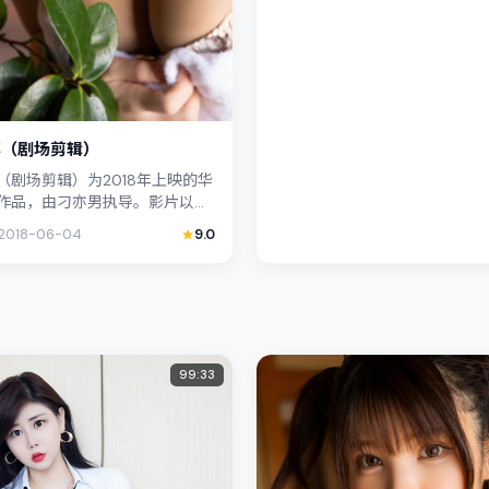
票（剧场剪辑）
（剧场剪辑）为2018年上映的华
作品，由刁亦男执导。影片以真
触描写普通人处境，阿部宽与桂
2018-06-04
9.0
张力十足，情节...
99:33