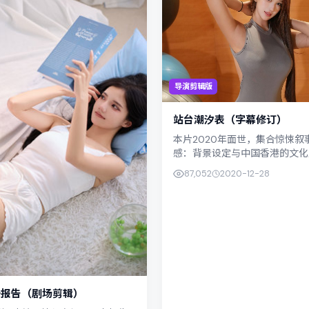
导演剪辑版
站台潮汐表（字幕修订）
本片2020年面世，集合惊悚叙
感：背景设定与中国香港的文化
应。导演钟孟宏善用光影与声场
87,052
2020-12-28
感，松坂桃李饰演角色的抉择牵动观
击报告（剧场剪辑）