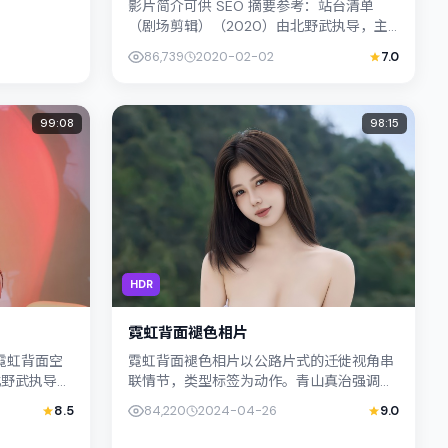
影片简介可供 SEO 摘要参考：站台清单
（剧场剪辑）（2020）由北野武执导，主
演古天乐；影片定位犯罪，叙事锚定日本
86,739
2020-02-02
7.0
（东京）的社会议题与个体命运...
99:08
98:15
HDR
霓虹背面褪色相片
：霓虹背面空
霓虹背面褪色相片以公路片式的迁徙视角串
北野武执导，
联情节，类型标签为动作。青山真治强调纪
事锚定日本
实气质与留白美学，河正宇的表演在外冷内
8.5
84,220
2024-04-26
9.0
热之间切换；若你正在查找韩国（...