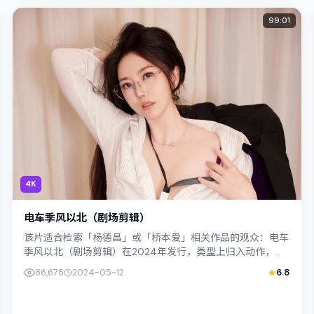
99:01
4K
电车季风以北（剧场剪辑）
该片适合检索「杨德昌」或「桥本爱」相关作品的观众：电车
季风以北（剧场剪辑）在2024年发行，类型上归入动作，叙
事焦点落在家庭与社会的交错地带；配...
86,678
2024-05-12
6.8