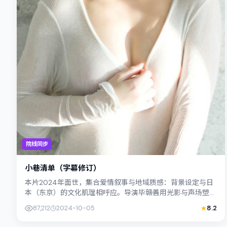
院线同步
小巷清单（字幕修订）
本片2024年面世，集合爱情叙事与地域质感：背景设定与日
本（东京）的文化肌理相呼应。导演毕赣善用光影与声场塑造
孤独感，易烊千玺饰演角色的抉择牵动...
87,212
2024-10-05
8.2