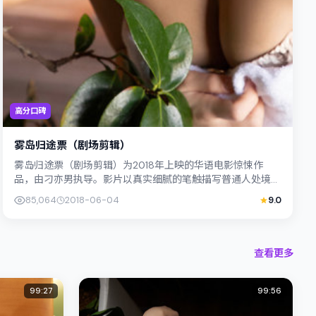
高分口碑
雾岛归途票（剧场剪辑）
雾岛归途票（剧场剪辑）为2018年上映的华语电影惊悚作
品，由刁亦男执导。影片以真实细腻的笔触描写普通人处境，
阿部宽与桂纶镁的对手戏张力十足，情节...
85,064
2018-06-04
9.0
查看更多
99:27
99:56