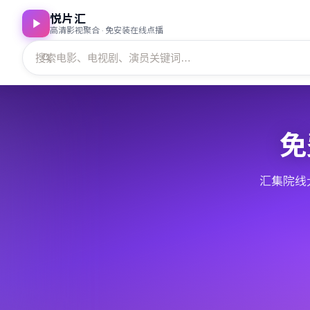
悦片汇
高清影视聚合 · 免安装在线点播
免
汇集院线