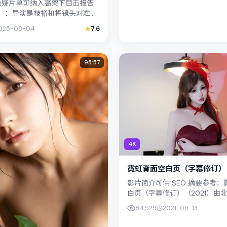
度悬疑片单可纳入高架下目击报告
）：导演是枝裕和将镜头对准韩
的中产困境，染谷将太与妻夫木
025-08-04
7.6
羁绊，文本层面兼...
95:57
4K
霓虹背面空白页（字幕修订）
影片简介可供 SEO 摘要参考
白页（字幕修订）（2021）由
主演周冬雨；影片定位科幻，叙
84,529
2021-09-13
（北海道）的社会议题与...