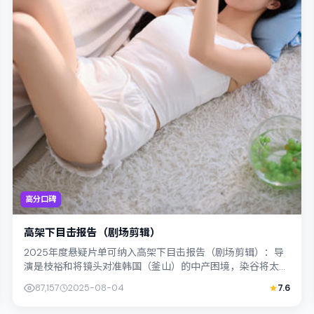
高分口碑
高架下目击报告（剧场剪辑）
2025年度悬疑片单可纳入高架下目击报告（剧场剪辑）：导
演是枝裕和将镜头对准韩国（釜山）的中产困境，染谷将太与
妻夫木聪演绎兄妹般羁绊，文本层面兼...
87,157
2025-08-04
7.6