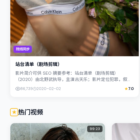
院线同步
站台清单（剧场剪辑）
影片简介可供 SEO 摘要参考：站台清单（剧场剪辑）
（2020）由北野武执导，主演古天乐；影片定位犯罪，叙事
锚定日本（东京）的社会议题与个体命运...
86,739
2020-02-02
7.0
热门视频
99:23