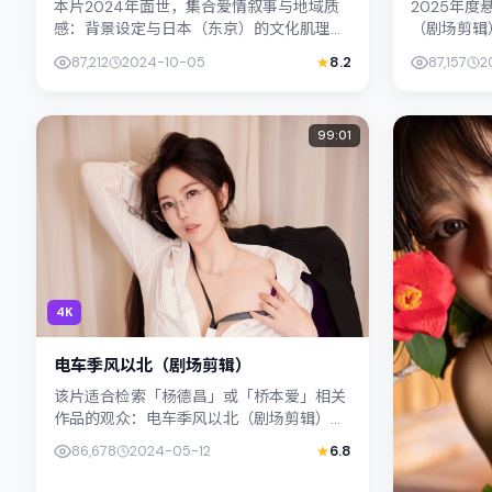
本片2024年面世，集合爱情叙事与地域质
2025年
感：背景设定与日本（东京）的文化肌理相
（剧场剪辑
呼应。导演毕赣善用光影与声场塑造孤独
国（釜山）
87,212
2024-10-05
8.2
87,157
2
感，易烊千玺饰演角色的抉择牵动...
聪演绎兄妹般
99:01
4K
电车季风以北（剧场剪辑）
该片适合检索「杨德昌」或「桥本爱」相关
作品的观众：电车季风以北（剧场剪辑）在
2024年发行，类型上归入动作，叙事焦点
86,678
2024-05-12
6.8
落在家庭与社会的交错地带；配...